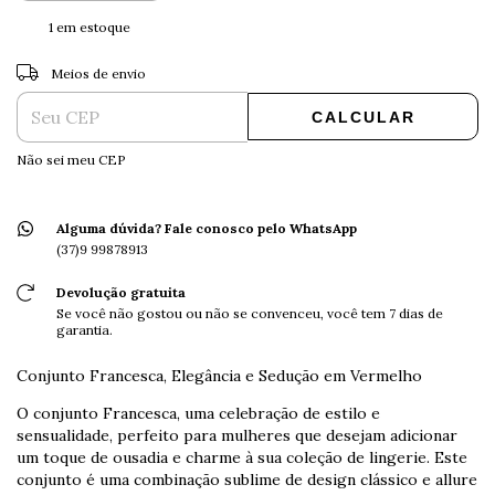
1
em estoque
ALTERAR CEP
Entregas para o CEP:
Meios de envio
CALCULAR
Não sei meu CEP
Alguma dúvida? Fale conosco pelo WhatsApp
(37)9 99878913
Devolução gratuita
Se você não gostou ou não se convenceu, você tem 7 dias de
garantia.
Conjunto Francesca, Elegância e Sedução em Vermelho
O conjunto Francesca, uma celebração de estilo e
sensualidade, perfeito para mulheres que desejam adicionar
um toque de ousadia e charme à sua coleção de lingerie. Este
conjunto é uma combinação sublime de design clássico e allure