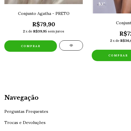
Conjunto Agatha - PRETO
Conjunt
R$79,90
2
x de
R$39,95
sem juros
R$7
2
x de
R$36,
COMPRAR
COMPRAR
Navegação
Perguntas Frequentes
Trocas e Devoluções