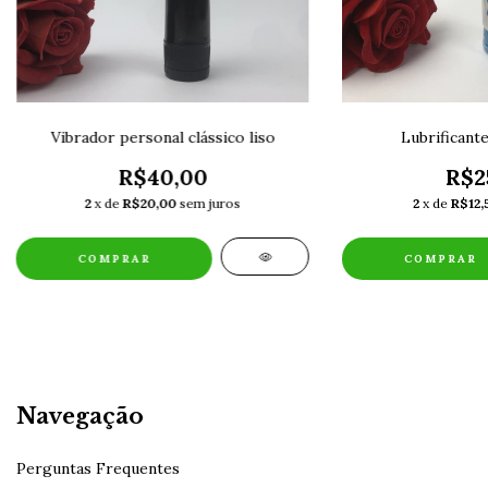
Vibrador personal clássico liso
Lubrificante
R$40,00
R$2
2
x de
R$20,00
sem juros
2
x de
R$12,
Navegação
Perguntas Frequentes