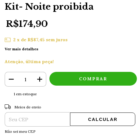
Kit- Noite proibida
R$174,90
2
x de
R$87,45
sem juros
Ver mais detalhes
Atenção, última peça!
1
em estoque
ALTERAR CEP
Entregas para o CEP:
Meios de envio
CALCULAR
Não sei meu CEP