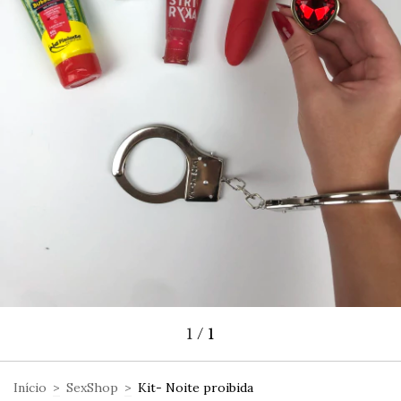
1
/
1
Início
>
SexShop
>
Kit- Noite proibida