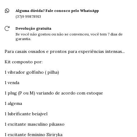
Alguma dúvida? Fale conosco pelo WhatsApp
(37)9 99878913
Devolução gratuita
Se você não gostou ou não se convenceu, você tem 7 dias de
garantia.
Para casais ousados e prontos para experiências intensas...
Kit composto por:
1 vibrador golfinho ( pilha)
1 venda
1 plug (P ou M) variando de acordo com estoque
1 algema
1 lubrificante beiajvel
1 excitante masculino pikasso
1 excitante feminino Siriryka