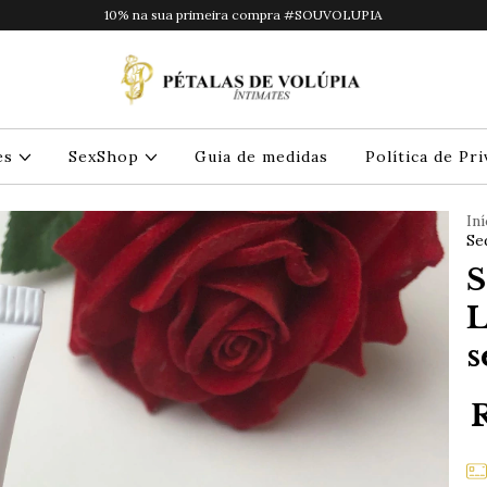
10% na sua primeira compra #SOUVOLUPIA
es
SexShop
Guia de medidas
Política de Pr
Iní
Se
S
L
s