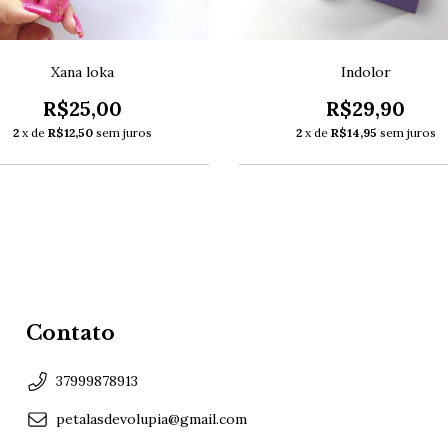
Xana loka
Indolor
R$25,00
R$29,90
2
x de
R$12,50
sem juros
2
x de
R$14,95
sem juros
Contato
37999878913
petalasdevolupia@gmail.com