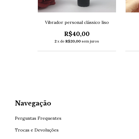
 beijável
Vibrador personal clássico liso
0
R$40,00
2
x de
R$20,00
sem juros
Navegação
Perguntas Frequentes
Trocas e Devoluções