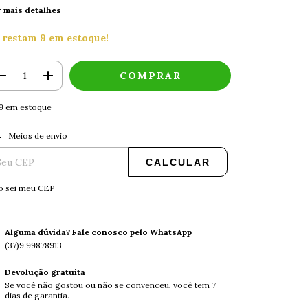
r mais detalhes
 restam
9
em estoque!
9
em estoque
ALTERAR CEP
regas para o CEP:
Meios de envio
CALCULAR
o sei meu CEP
Alguma dúvida? Fale conosco pelo WhatsApp
(37)9 99878913
Devolução gratuita
Se você não gostou ou não se convenceu, você tem 7
dias de garantia.