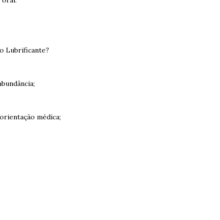
oral.
o Lubrificante?
abundância;
 orientação médica;