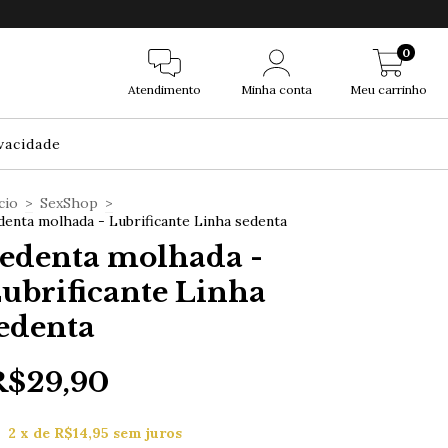
0
Atendimento
Minha conta
Meu carrinho
ivacidade
cio
>
SexShop
>
denta molhada - Lubrificante Linha sedenta
edenta molhada -
ubrificante Linha
edenta
R$29,90
2
x de
R$14,95
sem juros