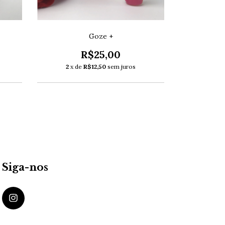
Goze +
Lubrifi
R$25,00
2
x de
R$12,50
sem juros
2
x d
Siga-nos